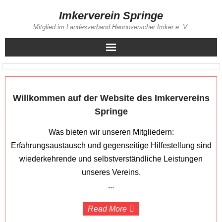
Skip
Imkerverein Springe
to
Mitglied im Landesverband Hannoverscher Imker e. V.
content
Willkommen auf der Website des Imkervereins
Springe
Was bieten wir unseren Mitgliedern:
Erfahrungsaustausch und gegenseitige Hilfestellung sind
wiederkehrende und selbstverständliche Leistungen
unseres Vereins.
...
Read More